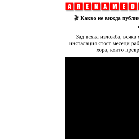
🎬
Какво не вижда публик
Зад всяка изложба, всяка
инсталация стоят месеци раб
хора, които прев