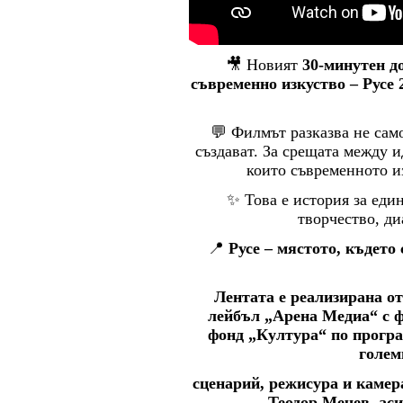
🎥 Новият
30-минутен д
съвременно изкуство – Русе 
💬 Филмът разказва не само 
създават. За срещата между и
които съвременното и
✨ Това е история за един
творчество, ди
📍
Русе – мястото, където
Лентата е реализирана о
лейбъл „Арена Медиа“ с 
фонд „Култура“ по програ
голем
сценарий, режисура и каме
Теодор Мечев, ас