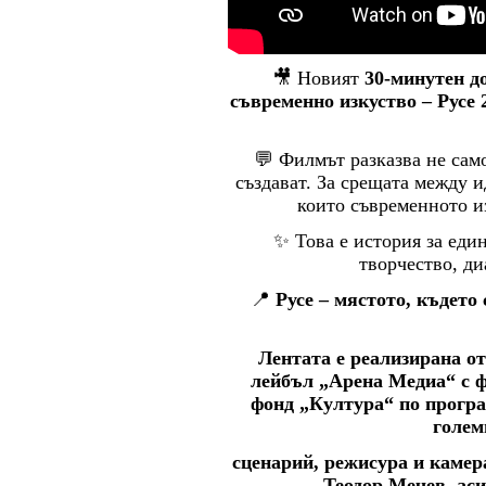
🎥 Новият
30-минутен д
съвременно изкуство – Русе 
💬 Филмът разказва не само 
създават. За срещата между и
които съвременното и
✨ Това е история за един
творчество, ди
📍
Русе – мястото, където
Лентата е реализирана о
лейбъл „Арена Медиа“ с 
фонд „Култура“ по програ
голем
сценарий, режисура и каме
Теодор Мечев, ас