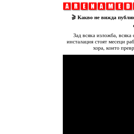
🎬
Какво не вижда публик
Зад всяка изложба, всяка
инсталация стоят месеци раб
хора, които прев