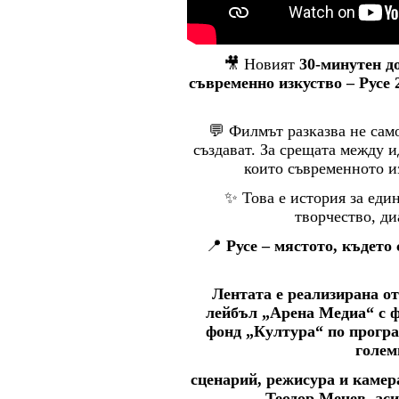
🎥 Новият
30-минутен д
съвременно изкуство – Русе 
💬 Филмът разказва не само 
създават. За срещата между и
които съвременното и
✨ Това е история за един
творчество, ди
📍
Русе – мястото, където
Лентата е реализирана о
лейбъл „Арена Медиа“ с 
фонд „Култура“ по програ
голем
сценарий, режисура и каме
Теодор Мечев, ас