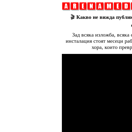
🎬
Какво не вижда публик
Зад всяка изложба, всяка
инсталация стоят месеци раб
хора, които прев