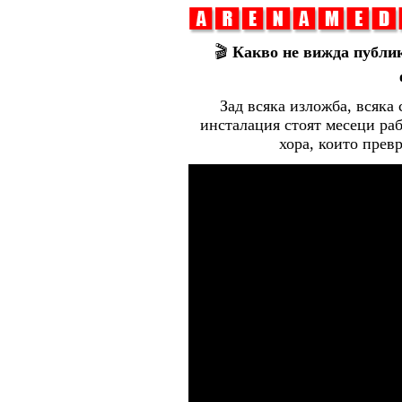
🎬
Какво не вижда публик
Зад всяка изложба, всяка
инсталация стоят месеци раб
хора, които прев