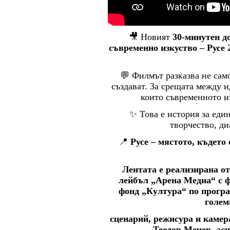
🎥 Новият
30-минутен д
съвременно изкуство – Русе 
💬 Филмът разказва не само 
създават. За срещата между и
които съвременното и
✨ Това е история за един
творчество, ди
📍
Русе – мястото, където
Лентата е реализирана о
лейбъл „Арена Медиа“ с 
фонд „Култура“ по програ
голем
сценарий, режисура и каме
Теодор Мечев, ас