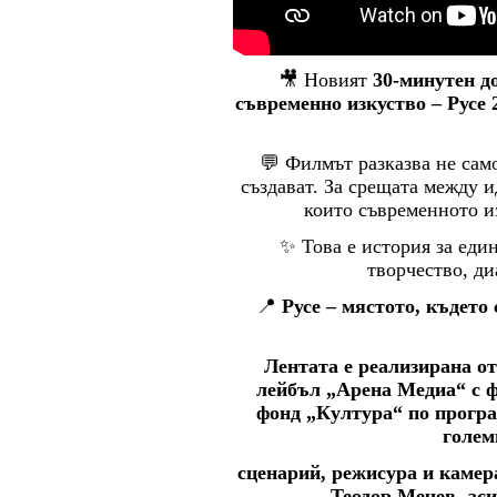
🎥 Новият
30-минутен д
съвременно изкуство – Русе 
💬 Филмът разказва не само 
създават. За срещата между и
които съвременното и
✨ Това е история за един
творчество, ди
📍
Русе – мястото, където
Лентата е реализирана о
лейбъл „Арена Медиа“ с 
фонд „Култура“ по програ
голем
сценарий, режисура и каме
Теодор Мечев, ас