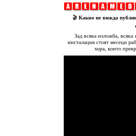
🎬
Какво не вижда публик
Зад всяка изложба, всяка
инсталация стоят месеци раб
хора, които прев