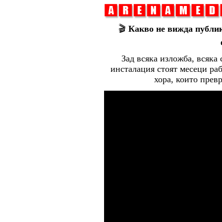
🎬
Какво не вижда публик
Зад всяка изложба, всяка
инсталация стоят месеци раб
хора, които прев