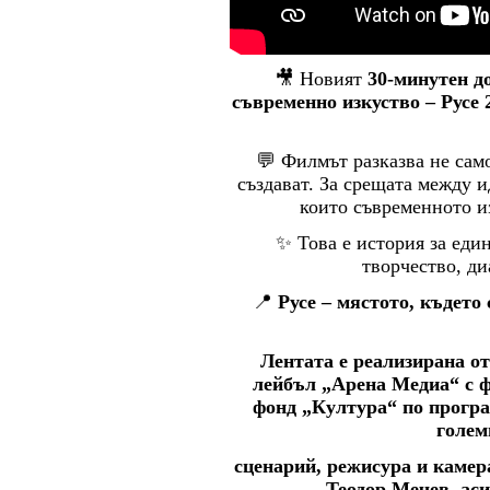
🎥 Новият
30-минутен д
съвременно изкуство – Русе 
💬 Филмът разказва не само 
създават. За срещата между и
които съвременното и
✨ Това е история за един
творчество, ди
📍
Русе – мястото, където
Лентата е реализирана о
лейбъл „Арена Медиа“ с 
фонд „Култура“ по програ
голем
сценарий, режисура и каме
Теодор Мечев, ас