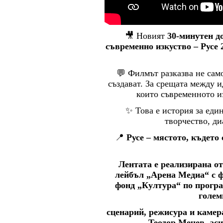
🎥 Новият
30-минутен д
съвременно изкуство – Русе 
💬 Филмът разказва не само 
създават. За срещата между и
които съвременното и
✨ Това е история за един
творчество, ди
📍
Русе – мястото, където
Лентата е реализирана о
лейбъл „Арена Медиа“ с 
фонд „Култура“ по програ
голем
сценарий, режисура и каме
Теодор Мечев, ас