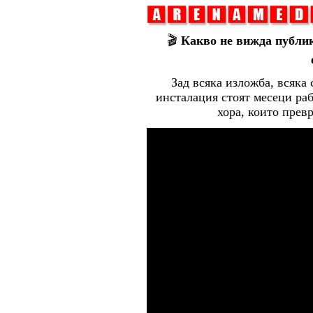
🎬
Какво не вижда публик
Зад всяка изложба, всяка
инсталация стоят месеци раб
хора, които прев