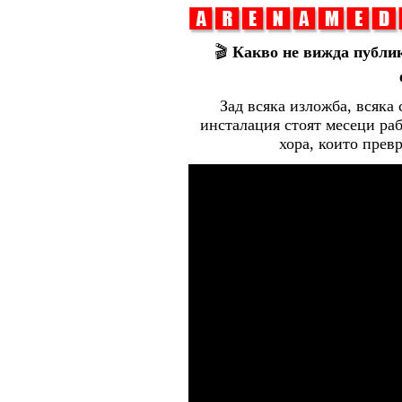
🎬
Какво не вижда публик
Зад всяка изложба, всяка
инсталация стоят месеци раб
хора, които прев