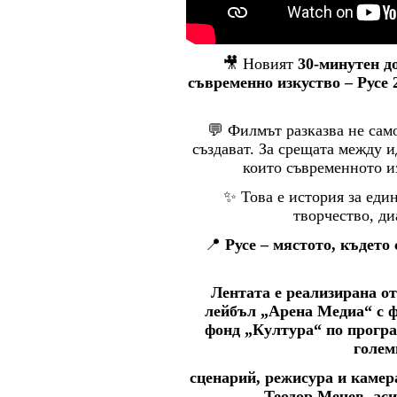
🎥 Новият
30-минутен д
съвременно изкуство – Русе 
💬 Филмът разказва не само 
създават. За срещата между и
които съвременното и
✨ Това е история за един
творчество, ди
📍
Русе – мястото, където
Лентата е реализирана о
лейбъл „Арена Медиа“ с 
фонд „Култура“ по програ
голем
сценарий, режисура и каме
Теодор Мечев, ас