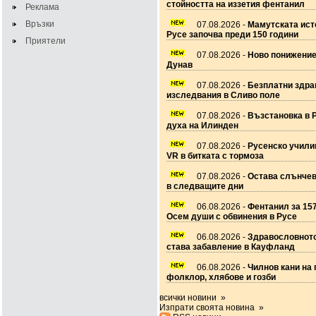
стойността на иззетия фентанил
Реклама
Връзки
07.08.2026 -
Мамутската ист
Русе започва преди 150 години
Приятели
07.08.2026 -
Ново понижение
Дунав
07.08.2026 -
Безплатни здра
изследвания в Сливо поле
07.08.2026 -
Възстановка в 
духа на Илинден
07.08.2026 -
Русенско учил
VR в битката с тормоза
07.08.2026 -
Остава слънчев
в следващите дни
06.08.2026 -
Фентанил за 157
Осем души с обвинения в Русе
06.08.2026 -
Здравословното
става забавление в Кауфланд
06.08.2026 -
Чилнов кани на 
фолклор, хлябове и гозби
всички новини »
Изпрати своята новина »