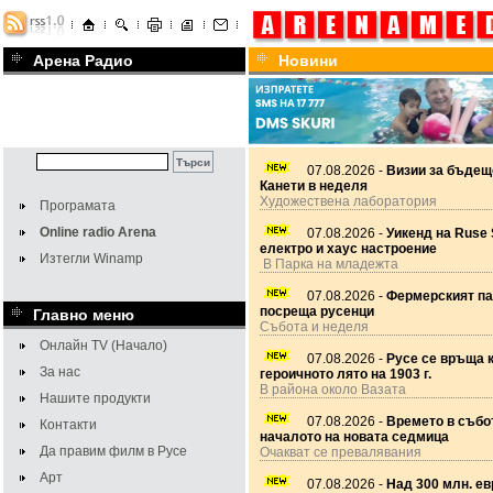
Арена Радио
Новини
07.08.2026 -
Визии за бъдещ
Канети в неделя
Художествена лаборатория
Програмата
Online radio Arena
07.08.2026 -
Уикенд на Ruse 
електро и хаус настроение
Изтегли Winamp
В Парка на младежта
07.08.2026 -
Фермерският па
посреща русенци
Главно меню
Събота и неделя
Онлайн TV (Начало)
07.08.2026 -
Русе се връща 
За нас
героичното лято на 1903 г.
В района около Вазата
Нашите продукти
07.08.2026 -
Времето в събот
Контакти
началото на новата седмица
Да правим филм в Русе
Очакват се превалявания
Арт
07.08.2026 -
Над 300 млн. ев