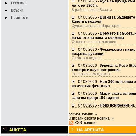
07.08.2026 -
Русе се връща към
Реклама
лято на 1903 г.
В района около Вазата
Връзки
07.08.2026 -
Визии за бъдещето
Приятели
Канети в неделя
Художествена лаборатория
07.08.2026 -
Времето в събота, 
началото на новата седмица
Очакват се превалявания
07.08.2026 -
Фермерският пазар
посреща русенци
Събота и неделя
07.08.2026 -
Уикенд на Ruse Stag
електро и хаус настроение
В Парка на младежта
07.08.2026 -
Над 300 млн. евро 
на иззетия фентанил
07.08.2026 -
Мамутската истори
започва преди 150 години
07.08.2026 -
Ново понижение на 
всички новини »
Изпрати своята новина »
RSS новини
АНКЕТА
НА АРЕНАТА