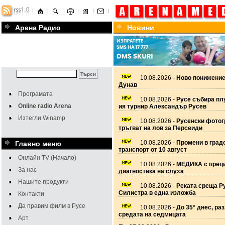
Арена Радио
Новини
10.08.2026 -
Ново понижение
Дунав
Програмата
10.08.2026 -
Русе събира плу
Online radio Arena
ия турнир Александър Русев
Изтегли Winamp
10.08.2026 -
Русенски фото
тръгват на лов за Персеиди
10.08.2026 -
Промени в град
Главно меню
транспорт от 10 август
Онлайн TV (Начало)
10.08.2026 -
МЕДИКА с прец
За нас
диагностика на слуха
Нашите продукти
10.08.2026 -
Реката среща Р
Силистра в една изложба
Контакти
Да правим филм в Русе
10.08.2026 -
До 35° днес, ра
средата на седмицата
Арт