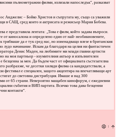
ависими пълнометражни филми, излизали напоследък“, разказват
Лос Анджелис – Бойко Христов и съпругата му, също са уважили
еещи в САЩ, сред които и актрисата и режисьор Мария Бобева.
а е представила лентата: „Това е филм, който задава въпроси.
ете от киносалона и определено един от най- необикновените,
к трябваше да е тук сред нас, но изненадващо влезе в британския
но лудо начинание. Искам да благодаря на целия ни фантастичен
ператора Денис Маден, на любимите ми млади главни артисти
о на моя партньор - изумителния актьор и изпълнителен
е безценна за мен. Да бъдем част от официалната състезателна
ато разбрахме, че десетки хиляди филма са кандидатствали, а
зи фестивал е специален, защото акцентира на впечатляващи арт
остигат до световна дистрибуция. Имаше и над 300
ми от 65 страни. Невероятно мащабен кинофорум, с ежедневни
ециални събития и ВИП партита. Всичко това дава безценни
чни контакти“.