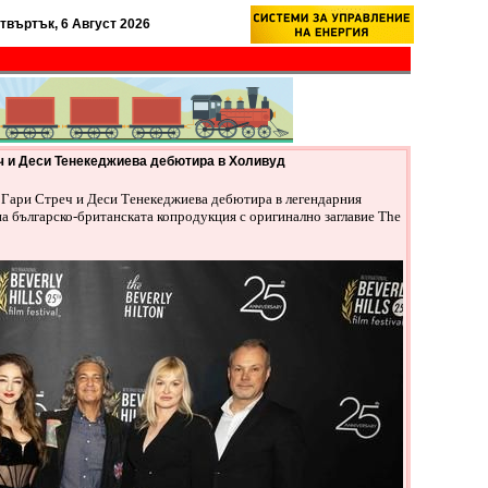
твъртък, 6 Август 2026
еч и Деси Тенекеджиева дебютира в Холивуд
 Гари Стреч и Деси Тенекеджиева дебютира в легендарния
на българско-британската копродукция с оригинално заглавие The