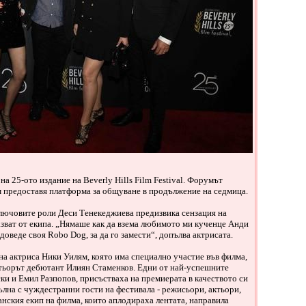
а 25-ото издание на Beverly Hills Film Festival. Форумът
м предоставя платформа за общуване в продължение на седмица.
ключовите роли Деси Тенекеджиева предизвика сензация на
казват от екипа. „Нямаше как да взема любимото ми кученце Анди
доведе своя Robo Dog, за да го замести“, допълва актрисата.
на актриса Ники Уилям, която има специално участие във филма,
тьорът дебютант Илиян Стаменков. Eдни от най-успешните
и и Емил Разпопов, присъстваха на премиерата в качеството си
ълна с чуждестранни гости на фестивала - режисьори, актьори,
анския екип на филма, които аплодираха лентата, направила