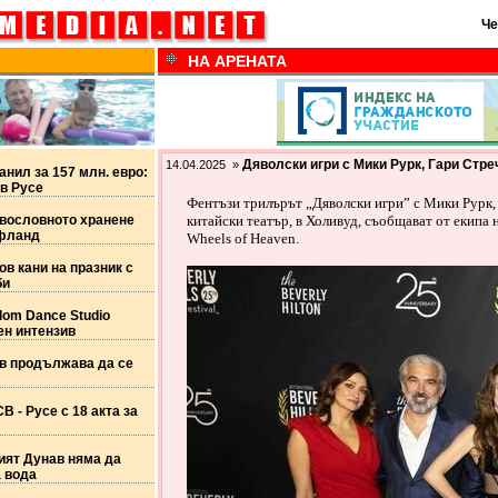
Че
НА АРЕНАТА
Дяволски игри с Мики Рурк, Гари Стр
14.04.2025 »
анил за 157 млн. евро:
в Русе
Фентъзи трилърът „Дяволски игри” с Мики Рурк,
вословното хранене
китайски театър, в Холивуд, съобщават от екипа 
уфланд
Wheels of Heaven.
в кани на празник с
би
dom Dance Studio
ен интензив
в продължава да се
 - Русе с 18 акта за
ият Дунав няма да
а вода