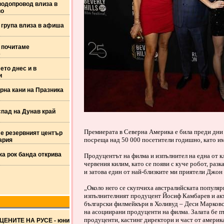
водопровод влиза в
во
 група влиза в афиша
 почитаме
е
ето днес и в
и
рна кани на Празника
спад на Дунав край
Премиерата в Северна Америка е била преди дни н
 е резервният център
посреща над 50 000 посетители годишно, като и
ария
ка рок банда открива
Продуцентът на филма и изпълнител на една от 
червения килим, като се появи с куче робот, раз
и затова един от най-близките ми приятели Джон 
„Около него се скупчиха австралийската популяр
изпълнителният продуцент Йосиф Камбарев и ак
български филмейкъри в Холивуд – Деси Марковск
на асоциирани продуценти на филма. Залата бе п
продуценти, кастинг директори и част от америк
ЦЕНИТЕ НА РУСЕ - юни