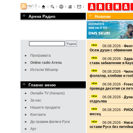
Арена Радио
Новини
06.08.2026 -
Фент
Осем души с обвинения 
Програмата
06.08.2026 -
Здра
Online radio Arena
става забавление в Ка
Изтегли Winamp
06.08.2026 -
Чилно
фолклор, хлябове и гоз
06.08.2026 -
Free
Главно меню
проведе десетия си лет
Онлайн TV (Начало)
06.08.2026 -
Дуна
За нас
отдръпва
Нашите продукти
06.08.2026 -
РИОСВ
месец
Контакти
Да правим филм в Русе
06.08.2026 -
Ниск
остави Русе без питейн
Арт