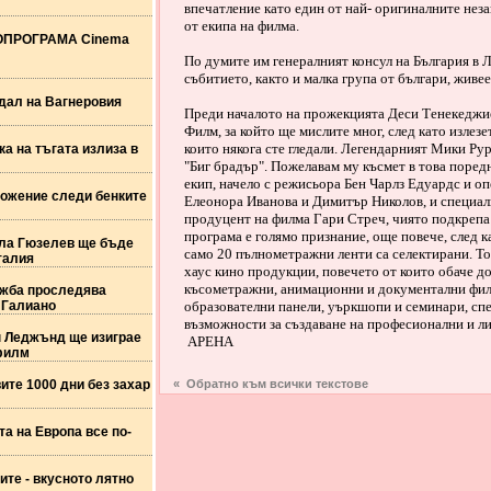
впечатление като един от най- оригиналните нез
от екипа на филма.
ПРОГРАМА Cinema
По думите им генералният консул на България в 
събитието, както и малка група от българи, жив
дал на Вагнеровия
Преди началото на прожекцията Деси Тенекеджиев
Филм, за който ще мислите мног, след като излез
които някога сте гледали. Легендарният Мики Рур
а на тъгата излиза в
"Биг брадър". Пожелавам му късмет в това поред
екип, начело с режисьора Бен Чарлз Едуардс и о
ожение следи бенките
Елеонора Иванова и Димитър Николов, и специалн
продуцент на филма Гари Стреч, чиято подкрепа 
програма е голямо признание, още повече, след к
ла Гюзелев ще бъде
само 20 пълнометражни ленти са селектирани. То
талия
хаус кино продукции, повечето от които обаче д
късометражни, анимационни и документални фил
жба проследява
 Галиано
образователни панели, уъркшопи и семинари, сп
възможности за създаване на професионални и ли
 Леджънд ще изиграе
АРЕНА
филм
ите 1000 дни без захар
« Обратно към всички текстове
а на Европа все по-
ите - вкусното лятно