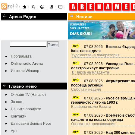
Арена Радио
Новини
07.08.2026 -
Визии за бъдещ
Канети в неделя
Художествена лаборатория
Програмата
Online radio Arena
07.08.2026 -
Уикенд на Ruse 
електро и хаус настроение
Изтегли Winamp
В Парка на младежта
07.08.2026 -
Фермерският па
посреща русенци
Главно меню
Събота и неделя
Онлайн TV (Начало)
07.08.2026 -
Русе се връща 
За нас
героичното лято на 1903 г.
В района около Вазата
Нашите продукти
07.08.2026 -
Времето в събот
Контакти
началото на новата седмица
Да правим филм в Русе
Очакват се превалявания
Арт
07.08.2026 -
Над 300 млн. ев