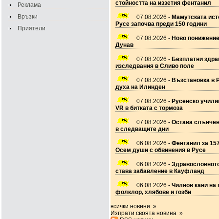
стойността на иззетия фентанил
Реклама
Връзки
07.08.2026 -
Мамутската ист
Русе започва преди 150 години
Приятели
07.08.2026 -
Ново понижение
Дунав
07.08.2026 -
Безплатни здра
изследвания в Сливо поле
07.08.2026 -
Възстановка в 
духа на Илинден
07.08.2026 -
Русенско учил
VR в битката с тормоза
07.08.2026 -
Остава слънчев
в следващите дни
06.08.2026 -
Фентанил за 157
Осем души с обвинения в Русе
06.08.2026 -
Здравословното
става забавление в Кауфланд
06.08.2026 -
Чилнов кани на 
фолклор, хлябове и гозби
всички новини »
Изпрати своята новина »