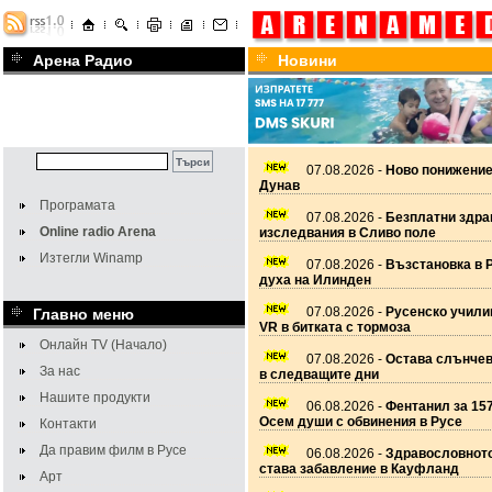
Арена Радио
Новини
07.08.2026 -
Ново понижение
Дунав
Програмата
07.08.2026 -
Безплатни здра
Online radio Arena
изследвания в Сливо поле
Изтегли Winamp
07.08.2026 -
Възстановка в 
духа на Илинден
07.08.2026 -
Русенско учил
Главно меню
VR в битката с тормоза
Онлайн TV (Начало)
07.08.2026 -
Остава слънчев
За нас
в следващите дни
Нашите продукти
06.08.2026 -
Фентанил за 157
Осем души с обвинения в Русе
Контакти
Да правим филм в Русе
06.08.2026 -
Здравословното
става забавление в Кауфланд
Арт