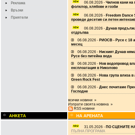
06.08.2026 -
Чилнов кани на 
Реклама
фолклор, хлябове и гозби
Връзки
06.08.2026 -
Freedom Dance 
Приятели
проведе десетия си летен интензи
06.08.2026 -
Дунав продължа
отдръпва
06.08.2026 -
РИОСВ - Русе с 18 а
месец
06.08.2026 -
Ниският Дунав няма
Русе без питейна вода
06.08.2026 -
Нов водопровод вл
експлоатация в Николово
06.08.2026 -
Нова група влиза в
Green Rock Fest
06.08.2026 -
Днес почитаме Пре
Господне
всички новини »
Изпрати своята новина »
RSS новини
АНКЕТА
НА АРЕНАТА
31.05.2026 -
ПО СЦЕНИТЕ НА
ПЪЛНА ПРОГРАМА