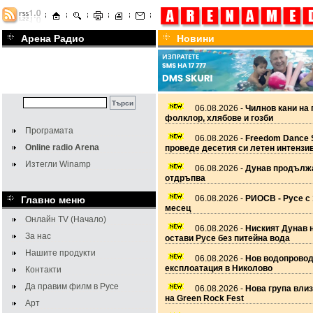
Арена Радио
Новини
06.08.2026 -
Чилнов кани на 
фолклор, хлябове и гозби
Програмата
06.08.2026 -
Freedom Dance 
Online radio Arena
проведе десетия си летен интензи
Изтегли Winamp
06.08.2026 -
Дунав продължа
отдръпва
06.08.2026 -
РИОСВ - Русе с 
Главно меню
месец
Онлайн TV (Начало)
06.08.2026 -
Ниският Дунав 
За нас
остави Русе без питейна вода
Нашите продукти
06.08.2026 -
Нов водопровод
експлоатация в Николово
Контакти
Да правим филм в Русе
06.08.2026 -
Нова група вли
на Green Rock Fest
Арт