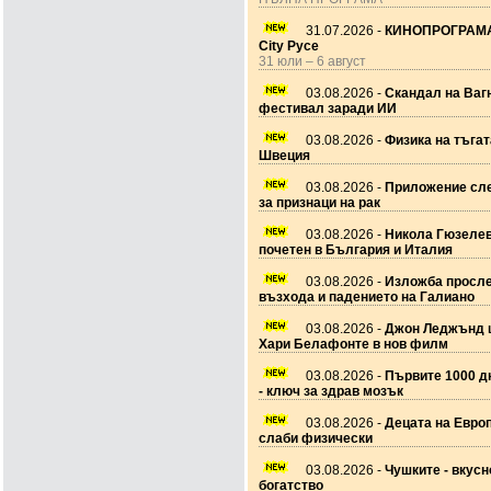
31.07.2026 -
КИНОПРОГРАМА
City Русе
31 юли – 6 август
03.08.2026 -
Скандал на Ваг
фестивал заради ИИ
03.08.2026 -
Физика на тъгат
Швеция
03.08.2026 -
Приложение сле
за признаци на рак
03.08.2026 -
Никола Гюзеле
почетен в България и Италия
03.08.2026 -
Изложба просл
възхода и падението на Галиано
03.08.2026 -
Джон Леджънд 
Хари Белафонте в нов филм
03.08.2026 -
Първите 1000 дн
- ключ за здрав мозък
03.08.2026 -
Децата на Европ
слаби физически
03.08.2026 -
Чушките - вкусн
богатство