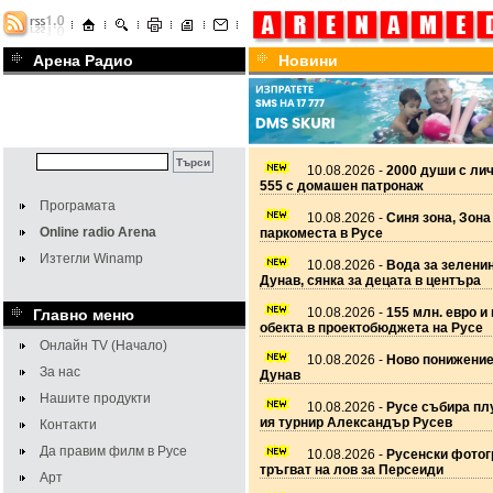
Арена Радио
Новини
10.08.2026 -
2000 души с ли
555 с домашен патронаж
Програмата
10.08.2026 -
Синя зона, Зона
Online radio Arena
паркоместа в Русе
Изтегли Winamp
10.08.2026 -
Вода за зелени
Дунав, сянка за децата в центъра
10.08.2026 -
155 млн. евро и
Главно меню
обекта в проектобюджета на Русе
Онлайн TV (Начало)
10.08.2026 -
Ново понижение
За нас
Дунав
Нашите продукти
10.08.2026 -
Русе събира плу
ия турнир Александър Русев
Контакти
Да правим филм в Русе
10.08.2026 -
Русенски фото
тръгват на лов за Персеиди
Арт