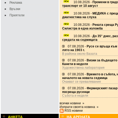
10.08.2026 -
Промени в град
Реклама
транспорт от 10 август
Връзки
10.08.2026 -
МЕДИКА с прец
Приятели
диагностика на слуха
10.08.2026 -
Реката среща Р
Силистра в една изложба
10.08.2026 -
До 35° днес, ра
средата на седмицата
07.08.2026 -
Русе се връща към
лято на 1903 г.
В района около Вазата
07.08.2026 -
Визии за бъдещето
Канети в неделя
Художествена лаборатория
07.08.2026 -
Времето в събота, 
началото на новата седмица
Очакват се превалявания
07.08.2026 -
Фермерският пазар
посреща русенци
Събота и неделя
всички новини »
Изпрати своята новина »
RSS новини
АНКЕТА
НА АРЕНАТА