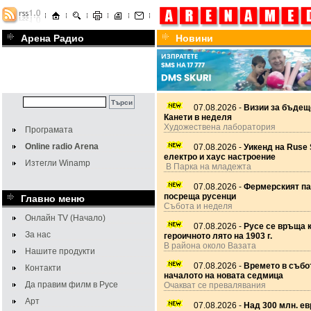
Арена Радио
Новини
07.08.2026 -
Визии за бъдещ
Канети в неделя
Художествена лаборатория
Програмата
Online radio Arena
07.08.2026 -
Уикенд на Ruse 
електро и хаус настроение
Изтегли Winamp
В Парка на младежта
07.08.2026 -
Фермерският па
посреща русенци
Главно меню
Събота и неделя
Онлайн TV (Начало)
07.08.2026 -
Русе се връща 
За нас
героичното лято на 1903 г.
В района около Вазата
Нашите продукти
07.08.2026 -
Времето в събот
Контакти
началото на новата седмица
Да правим филм в Русе
Очакват се превалявания
Арт
07.08.2026 -
Над 300 млн. ев