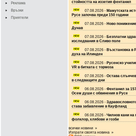
стойността на иззетия фентанил
Реклама
Връзки
07.08.2026 -
Мамутската ист
Русе започва преди 150 години
Приятели
07.08.2026 -
Ново понижение
Дунав
07.08.2026 -
Безплатни здра
изследвания в Сливо поле
07.08.2026 -
Възстановка в 
духа на Илинден
07.08.2026 -
Русенско учил
VR в битката с тормоза
07.08.2026 -
Остава слънчев
в следващите дни
06.08.2026 -
Фентанил за 157
Осем души с обвинения в Русе
06.08.2026 -
Здравословното
става забавление в Кауфланд
06.08.2026 -
Чилнов кани на 
фолклор, хлябове и гозби
всички новини »
Изпрати своята новина »