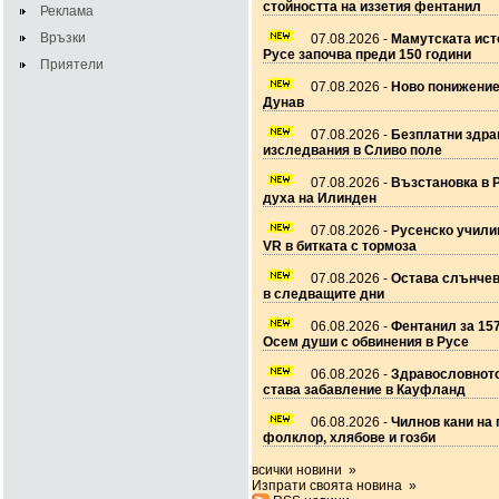
стойността на иззетия фентанил
Реклама
Връзки
07.08.2026 -
Мамутската ист
Русе започва преди 150 години
Приятели
07.08.2026 -
Ново понижение
Дунав
07.08.2026 -
Безплатни здра
изследвания в Сливо поле
07.08.2026 -
Възстановка в 
духа на Илинден
07.08.2026 -
Русенско учил
VR в битката с тормоза
07.08.2026 -
Остава слънчев
в следващите дни
06.08.2026 -
Фентанил за 157
Осем души с обвинения в Русе
06.08.2026 -
Здравословното
става забавление в Кауфланд
06.08.2026 -
Чилнов кани на 
фолклор, хлябове и гозби
всички новини »
Изпрати своята новина »