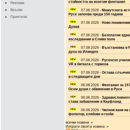
стойността на иззетия фентанил
Реклама
Връзки
07.08.2026 -
Мамутската ист
Русе започва преди 150 години
Приятели
07.08.2026 -
Ново понижение
Дунав
07.08.2026 -
Безплатни здра
изследвания в Сливо поле
07.08.2026 -
Възстановка в 
духа на Илинден
07.08.2026 -
Русенско учил
VR в битката с тормоза
07.08.2026 -
Остава слънчев
в следващите дни
06.08.2026 -
Фентанил за 157
Осем души с обвинения в Русе
06.08.2026 -
Здравословното
става забавление в Кауфланд
06.08.2026 -
Чилнов кани на 
фолклор, хлябове и гозби
всички новини »
Изпрати своята новина »