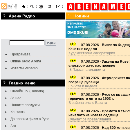
Арена Радио
Новини
07.08.2026 -
Визии за бъдещ
Канети в неделя
Художествена лаборатория
Програмата
Online radio Arena
07.08.2026 -
Уикенд на Ruse 
електро и хаус настроение
Изтегли Winamp
В Парка на младежта
07.08.2026 -
Фермерският па
посреща русенци
Главно меню
Събота и неделя
Онлайн TV (Начало)
07.08.2026 -
Русе се връща 
За нас
героичното лято на 1903 г.
В района около Вазата
Нашите продукти
07.08.2026 -
Времето в събот
Контакти
началото на новата седмица
Да правим филм в Русе
Очакват се превалявания
Арт
07.08.2026 -
Над 300 млн. ев