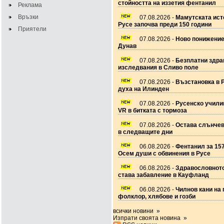
стойността на иззетия фентанил
Реклама
Връзки
07.08.2026 -
Мамутската ист
Русе започва преди 150 години
Приятели
07.08.2026 -
Ново понижение
Дунав
07.08.2026 -
Безплатни здра
изследвания в Сливо поле
07.08.2026 -
Възстановка в 
духа на Илинден
07.08.2026 -
Русенско учил
VR в битката с тормоза
07.08.2026 -
Остава слънчев
в следващите дни
06.08.2026 -
Фентанил за 157
Осем души с обвинения в Русе
06.08.2026 -
Здравословното
става забавление в Кауфланд
06.08.2026 -
Чилнов кани на 
фолклор, хлябове и гозби
всички новини »
Изпрати своята новина »