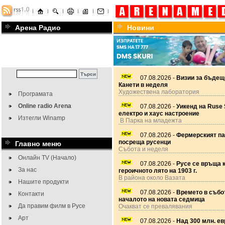
Арена Радио
Новини
07.08.2026 -
Визии за бъдещ
Канети в неделя
Художествена лаборатория
Програмата
Online radio Arena
07.08.2026 -
Уикенд на Ruse 
електро и хаус настроение
Изтегли Winamp
В Парка на младежта
07.08.2026 -
Фермерският па
посреща русенци
Главно меню
Събота и неделя
Онлайн TV (Начало)
07.08.2026 -
Русе се връща 
За нас
героичното лято на 1903 г.
В района около Вазата
Нашите продукти
07.08.2026 -
Времето в събот
Контакти
началото на новата седмица
Да правим филм в Русе
Очакват се превалявания
Арт
07.08.2026 -
Над 300 млн. ев