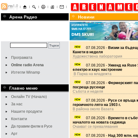
Арена Радио
Новини
07.08.2026 -
Визии за бъдещ
Канети в неделя
Художествена лаборатория
Програмата
Online radio Arena
07.08.2026 -
Уикенд на Ruse 
електро и хаус настроение
Изтегли Winamp
В Парка на младежта
07.08.2026 -
Фермерският па
посреща русенци
Главно меню
Събота и неделя
Онлайн TV (Начало)
07.08.2026 -
Русе се връща 
За нас
героичното лято на 1903 г.
В района около Вазата
Нашите продукти
07.08.2026 -
Времето в събот
Контакти
началото на новата седмица
Да правим филм в Русе
Очакват се превалявания
Арт
07.08.2026 -
Над 300 млн. ев