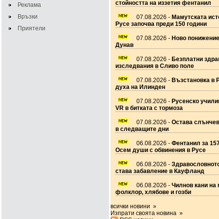
стойността на иззетия фентанил
Реклама
Връзки
07.08.2026 -
Мамутската ист
Русе започва преди 150 години
Приятели
07.08.2026 -
Ново понижение
Дунав
07.08.2026 -
Безплатни здра
изследвания в Сливо поле
07.08.2026 -
Възстановка в 
духа на Илинден
07.08.2026 -
Русенско учил
VR в битката с тормоза
07.08.2026 -
Остава слънчев
в следващите дни
06.08.2026 -
Фентанил за 157
Осем души с обвинения в Русе
06.08.2026 -
Здравословното
става забавление в Кауфланд
06.08.2026 -
Чилнов кани на 
фолклор, хлябове и гозби
всички новини »
Изпрати своята новина »