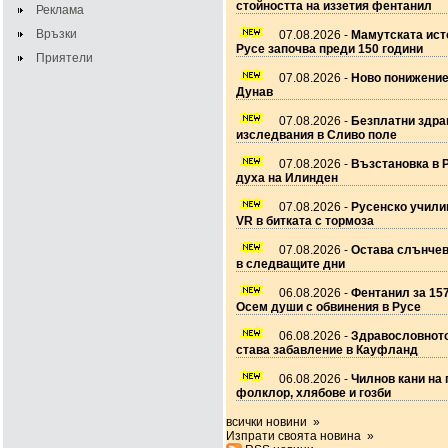
стойността на иззетия фентанил
Реклама
Връзки
07.08.2026 -
Мамутската ист
Русе започва преди 150 години
Приятели
07.08.2026 -
Ново понижение
Дунав
07.08.2026 -
Безплатни здра
изследвания в Сливо поле
07.08.2026 -
Възстановка в 
духа на Илинден
07.08.2026 -
Русенско учил
VR в битката с тормоза
07.08.2026 -
Остава слънчев
в следващите дни
06.08.2026 -
Фентанил за 157
Осем души с обвинения в Русе
06.08.2026 -
Здравословното
става забавление в Кауфланд
06.08.2026 -
Чилнов кани на 
фолклор, хлябове и гозби
всички новини »
Изпрати своята новина »