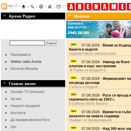
Арена Радио
Новини
07.08.2026 -
Визии за бъдещ
Канети в неделя
Художествена лаборатория
Програмата
Online radio Arena
07.08.2026 -
Уикенд на Ruse 
електро и хаус настроение
Изтегли Winamp
В Парка на младежта
07.08.2026 -
Фермерският па
посреща русенци
Главно меню
Събота и неделя
Онлайн TV (Начало)
07.08.2026 -
Русе се връща 
За нас
героичното лято на 1903 г.
В района около Вазата
Нашите продукти
07.08.2026 -
Времето в събот
Контакти
началото на новата седмица
Да правим филм в Русе
Очакват се превалявания
Арт
07.08.2026 -
Над 300 млн. ев