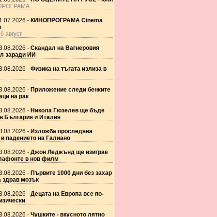
ПРОГРАМА
1.07.2026 -
КИНОПРОГРАМА Cinema
е
6 август
3.08.2026 -
Скандал на Вагнеровия
л заради ИИ
3.08.2026 -
Физика на тъгата излиза в
3.08.2026 -
Приложение следи бенките
аци на рак
3.08.2026 -
Никола Гюзелев ще бъде
в България и Италия
3.08.2026 -
Изложба проследява
 и падението на Галиано
3.08.2026 -
Джон Леджънд ще изиграе
лафонте в нов филм
3.08.2026 -
Първите 1000 дни без захар
а здрав мозък
3.08.2026 -
Децата на Европа все по-
изически
3.08.2026 -
Чушките - вкусното лятно