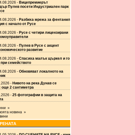
4.08.2026 -
Вицепремиерът
дър Пулев посети Индустриален парк
усе
4.08.2026 -
Разбиха мрежа за фентанил
ия с начало от Русе
4.08.2026 -
Русе с четири лицензирани
омоуправители
4.08.2026 -
Пулев в Русе с акцент
кономическото развитие
4.08.2026 -
Спасиха малък щъркел и го
 при семейството
4.08.2026 -
Обновяват локалното на
ник
.2026 -
Нивото на река Дунав се
 още 2 сантиметра
.2026 -
25 фотографии в защита на
та
вини »
воята новина »
вини
АРЕНАТА
1.05.2026 -
ПО СЦЕНИТЕ НА РУСЕ - юни