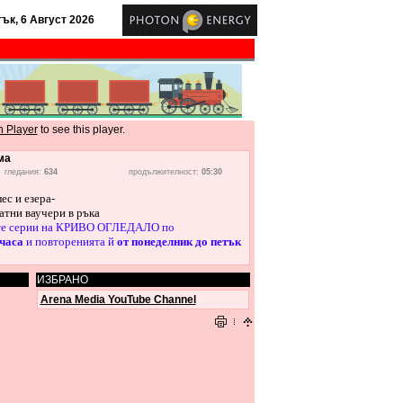
ък, 6 Август 2026
h Player
to see this player.
ма
гледания:
634
продължителност:
05:30
ес и езера-
атни ваучери в ръка
те серии на КРИВО ОГЛЕДАЛО по
 часа
и повторенията й
от понеделник до петък
ИЗБРАНО
Arena Media YouTube Channel