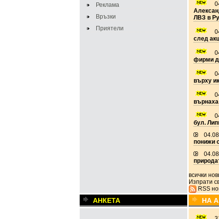
0
Реклама
Алексан
Връзки
ЛВЗ в Р
Приятели
0
след акц
0
фирми д
0
върху и
0
върнаха
0
бул. Лип
04.08
понижи с
04.08
природа
всички но
Изпрати с
RSS но
АНКЕТА
НА 
3