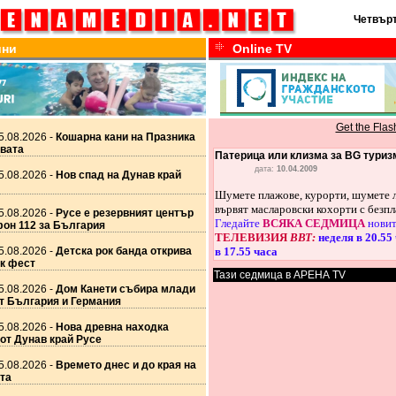
Четвърт
ини
Online TV
Get the Flas
5.08.2026 -
Кошарна кани на Празника
авата
Патерица или клизма за BG туриз
дата:
10.04.2009
5.08.2026 -
Нов спад на Дунав край
Шумете плажове, курорти, шумете л
вървят масларовски кохорти с безпл
5.08.2026 -
Русе е резервният център
Гледайте
ВСЯКА СЕДМИЦА
нови
фон 112 за България
ТЕЛЕВИЗИЯ
ВВТ:
неделя в 20.55
5.08.2026 -
Детска рок банда открива
в 17.55 часа
ок фест
Тази седмица в АРЕНА TV
5.08.2026 -
Дом Канети събира млади
т България и Германия
5.08.2026 -
Нова древна находка
от Дунав край Русе
5.08.2026 -
Времето днес и до края на
та