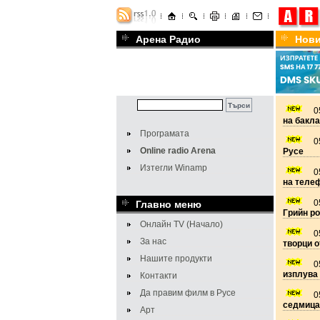
Арена Радио
Нов
0
на бакл
Програмата
0
Online radio Arena
Русе
Изтегли Winamp
0
на теле
0
Главно меню
Грийн р
Онлайн TV (Начало)
0
За нас
творци о
Нашите продукти
0
изплува 
Контакти
Да правим филм в Русе
0
седмица
Арт