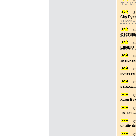
ПЪЛНА 
3
City Рус
31 юли – 
0
фестива
0
Швеция
0
за призн
0
почетен 
0
възхода
0
Хари Бе
0
- ключ з
0
слаби ф
0