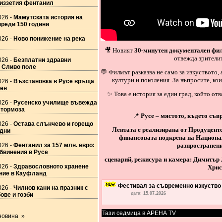
 иззетия фентанил
026 -
Мамутската история на
преди 150 години
026 -
Ново понижение на река
🎥 Новият
30-минутен документален фил
отвежда зрители
026 -
Безплатни здравни
 Сливо поле
💬 Филмът разказва не само за изкуството, 
култури и поколения. За въпросите, ко
026 -
Възстановка в Русе връща
ден
✨ Това е история за един град, който от
026 -
Русенско училище въвежда
 тормоза
📍
Русе – мястото, където съв
026 -
Остава слънчево и горещо
Лентата е реализирана от Продуцент
 дни
финансовата подкрепа на Национа
026 -
Фентанил за 157 млн. евро:
разпространени
бвинения в Русе
сценарий, режисура и камера: Димитър 
026 -
Здравословното хранене
Хрис
ние в Кауфланд
Фестивал за съвременно изкуство -
026 -
Чилнов кани на празник с
дата:
15.07.2026
ове и гозби
Тази седмица в АРЕНА TV
новина »