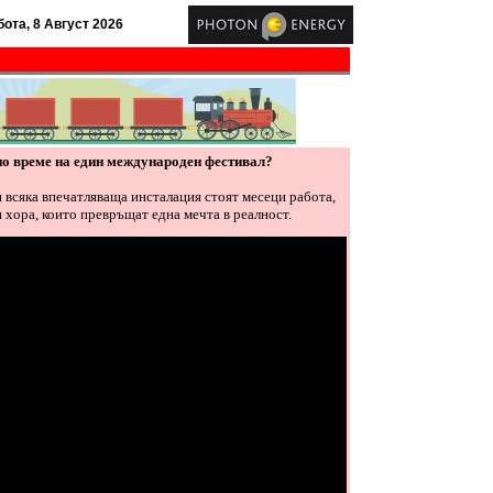
ота, 8 Август 2026
по време на един международен фестивал?
и всяка впечатляваща инсталация стоят месеци работа,
 хора, които превръщат една мечта в реалност.