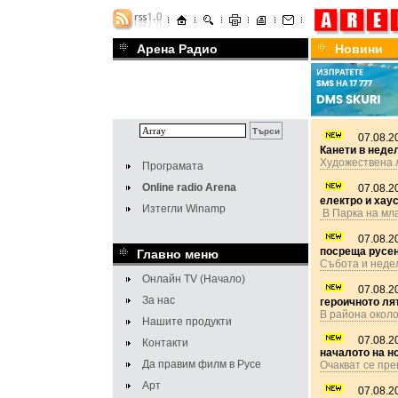
Арена Радио
Новини
07.08.2
Канети в неде
Художествена 
Програмата
Online radio Arena
07.08.2
електро и хау
Изтегли Winamp
В Парка на мл
07.08.2
посреща русе
Главно меню
Събота и неде
Онлайн TV (Начало)
07.08.2
За нас
героичното лят
В района окол
Нашите продукти
07.08.2
Контакти
началото на н
Да правим филм в Русе
Очакват се пр
Арт
07.08.2