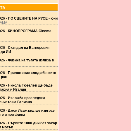
АТА
026 -
ПО СЦЕНИТЕ НА РУСЕ - юни
РАМА
026 -
КИНОПРОГРАМА Cinema
026 -
Скандал на Вагнеровия
ади ИИ
026 -
Физика на тъгата излиза в
026 -
Приложение следи бенките
 рак
026 -
Никола Гюзелев ще бъде
гария и Италия
026 -
Изложба проследява
ението на Галиано
026 -
Джон Леджънд ще изиграе
те в нов филм
026 -
Първите 1000 дни без захар
в мозък