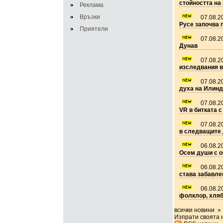
стойността на
Реклама
Връзки
07.08.2
Русе започва 
Приятели
07.08.2
Дунав
07.08.2
изследвания в
07.08.2
духа на Илин
07.08.2
VR в битката с
07.08.2
в следващите
06.08.2
Осем души с о
06.08.2
става забавле
06.08.2
фолклор, хляб
всички новини »
Изпрати своята 