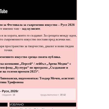
м за Фестивала за съвременно изкуство – Русе 2026
те именно там –
зад кулисите
.
а и за хората, които го създават. За срещата между идеи,
ито съвременното изкуство поставя пред всички нас.
варя пространство за творчество, диалог и нови гледни
точки.
ременното изкуство среща своята публика.
ска компания „Персей“ / лейбъл „Арена Медиа“ с
лен фонд „Култура“ по програма „Създаване и
е на големи проекти 2025“.
Липовански, видеомонтаж: Теодор Мечев, асистент:
тина Трифонова
 Русе, 2026г
гледания:
16
продължителност:
30:42
ИЗБРАНО