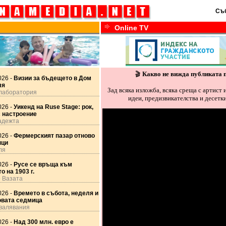
Съб
Online TV
🎬
Какво не вижда публиката 
026 -
Визии за бъдещето в Дом
ля
Зад всяка изложба, всяка среща с артист 
лаборатория
идеи, предизвикателства и десетки
026 -
Уикенд на Ruse Stage: рок,
с настроение
адежта
026 -
Фермерският пазар отново
нци
ля
026 -
Русе се връща към
о на 1903 г.
о Вазата
026 -
Времето в събота, неделя и
овата седмица
евалявания
026 -
Над 300 млн. евро е