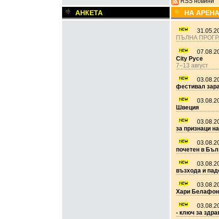
RSS новини
АНКЕТА
НА АРЕН
31.05.2
ПЪЛНА ПРОГ
07.08.2
City Русе
7–13 август
03.08.2
фестивал зар
03.08.2
Швеция
03.08.2
за признаци на
03.08.2
почетен в Бъл
03.08.2
възхода и пад
03.08.2
Хари Белафон
03.08.2
- ключ за здра