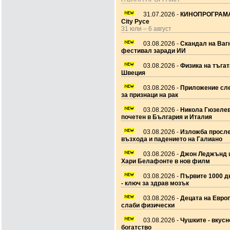
31.07.2026 -
КИНОПРОГРАМА
City Русе
31 юли – 6 август
03.08.2026 -
Скандал на Ваг
фестивал заради ИИ
03.08.2026 -
Физика на тъгат
Швеция
03.08.2026 -
Приложение сле
за признаци на рак
03.08.2026 -
Никола Гюзеле
почетен в България и Италия
03.08.2026 -
Изложба просл
възхода и падението на Галиано
03.08.2026 -
Джон Леджънд 
Хари Белафонте в нов филм
03.08.2026 -
Първите 1000 дн
- ключ за здрав мозък
03.08.2026 -
Децата на Европ
слаби физически
03.08.2026 -
Чушките - вкусн
богатство