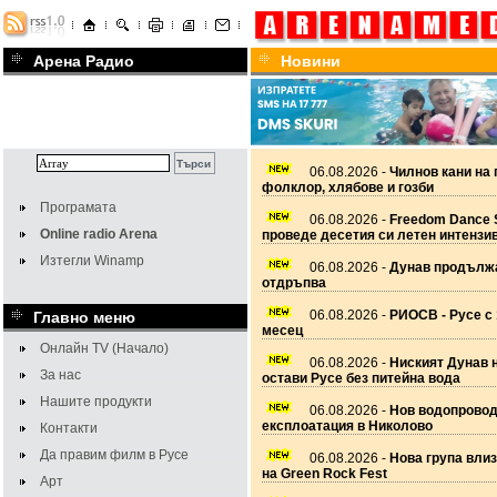
Арена Радио
Новини
06.08.2026 -
Чилнов кани на 
фолклор, хлябове и гозби
Програмата
06.08.2026 -
Freedom Dance 
Online radio Arena
проведе десетия си летен интензи
Изтегли Winamp
06.08.2026 -
Дунав продължа
отдръпва
06.08.2026 -
РИОСВ - Русе с 
Главно меню
месец
Онлайн TV (Начало)
06.08.2026 -
Ниският Дунав 
За нас
остави Русе без питейна вода
Нашите продукти
06.08.2026 -
Нов водопровод
експлоатация в Николово
Контакти
Да правим филм в Русе
06.08.2026 -
Нова група вли
на Green Rock Fest
Арт