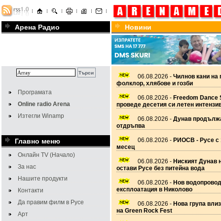
Арена Радио
Новини
06.08.2026 -
Чилнов кани на 
фолклор, хлябове и гозби
Програмата
06.08.2026 -
Freedom Dance 
Online radio Arena
проведе десетия си летен интензи
Изтегли Winamp
06.08.2026 -
Дунав продължа
отдръпва
06.08.2026 -
РИОСВ - Русе с 
Главно меню
месец
Онлайн TV (Начало)
06.08.2026 -
Ниският Дунав 
За нас
остави Русе без питейна вода
Нашите продукти
06.08.2026 -
Нов водопровод
експлоатация в Николово
Контакти
Да правим филм в Русе
06.08.2026 -
Нова група вли
на Green Rock Fest
Арт