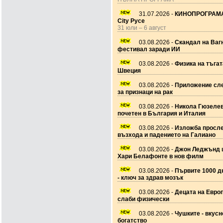
31.07.2026 -
КИНОПРОГРАМА
City Русе
31 юли – 6 август
03.08.2026 -
Скандал на Ваг
фестивал заради ИИ
03.08.2026 -
Физика на тъгат
Швеция
03.08.2026 -
Приложение сле
за признаци на рак
03.08.2026 -
Никола Гюзеле
почетен в България и Италия
03.08.2026 -
Изложба просл
възхода и падението на Галиано
03.08.2026 -
Джон Леджънд 
Хари Белафонте в нов филм
03.08.2026 -
Първите 1000 дн
- ключ за здрав мозък
03.08.2026 -
Децата на Европ
слаби физически
03.08.2026 -
Чушките - вкусн
богатство