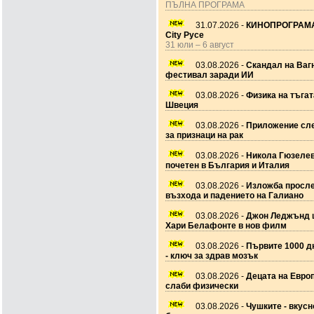
ПЪЛНА ПРОГРАМА
31.07.2026 -
КИНОПРОГРАМА
City Русе
31 юли – 6 август
03.08.2026 -
Скандал на Ваг
фестивал заради ИИ
03.08.2026 -
Физика на тъгат
Швеция
03.08.2026 -
Приложение сле
за признаци на рак
03.08.2026 -
Никола Гюзеле
почетен в България и Италия
03.08.2026 -
Изложба просл
възхода и падението на Галиано
03.08.2026 -
Джон Леджънд 
Хари Белафонте в нов филм
03.08.2026 -
Първите 1000 дн
- ключ за здрав мозък
03.08.2026 -
Децата на Европ
слаби физически
03.08.2026 -
Чушките - вкусн