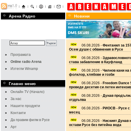
Арена Радио
Новини
06.08.2026 -
Фентанил за 157
Осем души с обвинения в Русе
Програмата
06.08.2026 -
Здравословното
Online radio Arena
става забавление в Кауфланд
Изтегли Winamp
06.08.2026 -
Чилнов кани на 
фолклор, хлябове и гозби
06.08.2026 -
Freedom Dance 
Главно меню
проведе десетия си летен интензи
Онлайн TV (Начало)
06.08.2026 -
Дунав продължа
За нас
отдръпва
Нашите продукти
06.08.2026 -
РИОСВ - Русе с 
месец
Контакти
Да правим филм в Русе
06.08.2026 -
Ниският Дунав 
остави Русе без питейна вода
Арт