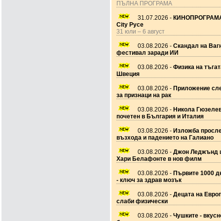
ПЪЛНА ПРОГРАМА
31.07.2026 -
КИНОПРОГРАМА
City Русе
31 юли – 6 август
03.08.2026 -
Скандал на Ваг
фестивал заради ИИ
03.08.2026 -
Физика на тъгат
Швеция
03.08.2026 -
Приложение сле
за признаци на рак
03.08.2026 -
Никола Гюзеле
почетен в България и Италия
03.08.2026 -
Изложба просл
възхода и падението на Галиано
03.08.2026 -
Джон Леджънд 
Хари Белафонте в нов филм
03.08.2026 -
Първите 1000 дн
- ключ за здрав мозък
03.08.2026 -
Децата на Европ
слаби физически
03.08.2026 -
Чушките - вкусн