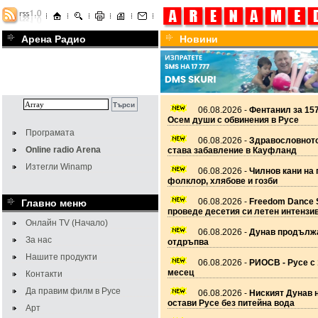
Арена Радио
Новини
06.08.2026 -
Фентанил за 157
Осем души с обвинения в Русе
Програмата
06.08.2026 -
Здравословното
Online radio Arena
става забавление в Кауфланд
Изтегли Winamp
06.08.2026 -
Чилнов кани на 
фолклор, хлябове и гозби
06.08.2026 -
Freedom Dance 
Главно меню
проведе десетия си летен интензи
Онлайн TV (Начало)
06.08.2026 -
Дунав продължа
За нас
отдръпва
Нашите продукти
06.08.2026 -
РИОСВ - Русе с 
месец
Контакти
Да правим филм в Русе
06.08.2026 -
Ниският Дунав 
остави Русе без питейна вода
Арт