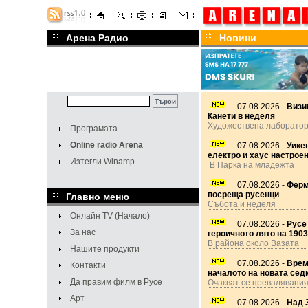
Арена Радио
Новини
07.08.2026 -
Визи
Канети в неделя
Художествена лаборато
Програмата
Online radio Arena
07.08.2026 -
Уикен
електро и хаус настрое
Изтегли Winamp
В Парка на младежта
07.08.2026 -
Ферм
посреща русенци
Главно меню
Събота и неделя
Онлайн TV (Начало)
07.08.2026 -
Русе
За нас
героичното лято на 1903 
В района около Вазата
Нашите продукти
07.08.2026 -
Врем
Контакти
началото на новата сед
Да правим филм в Русе
Очакват се превалявани
Арт
07.08.2026 -
Над 3