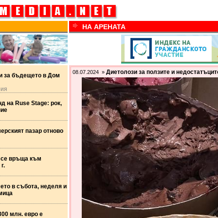
НА АРЕНАТА
Диетолози за ползите и недостатъцит
08.07.2024 »
и за бъдещето в Дом
рия
д на Ruse Stage: рок,
ние
ерският пазар отново
 се връща към
г.
ето в събота, неделя и
мица
я
00 млн. евро е