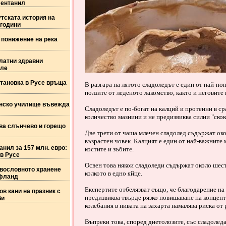
фентанил
тската история на
 години
 понижение на река
латни здравни
оле
тановка в Русе връща
В разгара на лятото сладоледът е един от най-п
ползите от леденото лакомство, както и неговите
нско училище въвежда
Сладоледът е по-богат на калций и протеини в с
количество мазнини и не предизвиква силни "скок
ва слънчево и горещо
Две трети от чаша млечен сладолед съдържат око
възрастен човек. Калцият е един от най-важните 
анил за 157 млн. евро:
костите и зъбите.
в Русе
Освен това някои сладоледи съдържат около шес
вословното хранене
колкото в едно яйце.
уфланд
Експертите отбелязват също, че благодарение на
в кани на празник с
предизвиква твърде рязко повишаване на концент
би
колебания в нивата на захарта намалява риска от
Въпреки това, според диетолозите, със сладолед