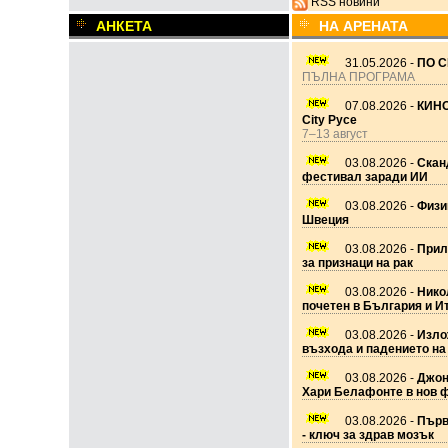
RSS новини
АНКЕТА
НА АРЕНАТА
31.05.2026 -
ПО С
ПЪЛНА ПРОГРАМА
07.08.2026 -
КИНО
City Русе
7–13 август
03.08.2026 -
Скан
фестивал заради ИИ
03.08.2026 -
Физик
Швеция
03.08.2026 -
Прил
за признаци на рак
03.08.2026 -
Нико
почетен в България и И
03.08.2026 -
Изло
възхода и падението на
03.08.2026 -
Джон
Хари Белафонте в нов 
03.08.2026 -
Първ
- ключ за здрав мозък