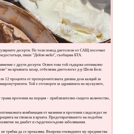
опулярните десерти. По този повод диетолози от САЩ посочват
 недостатъци, пише "Дейли мейл", съобщава БТА.
равнение с други десерти. Освен това той съдържа оптимално
ове" на кръвната захар, отбелязва диетологът д-р Шели Болс.
ло 12 процента от препоръчителната дневна доза калций за
макронутриенти. Той е отговорен за здравината на мускулите,
т грама протеини на порция - приблизително същото количество,
 оптималната комбинация от мазнини и протеини сладоледът не
рацията на глюкоза в кръвта. Предотвратяването на подобни
 развитие на диабет и сърдечносъдови заболявания.
а не трябва да се прекалява. Въпреки очевидните му предимства