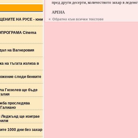
пред други десерти, количеството захар в ледено
АРЕНА
ЦЕНИТЕ НА РУСЕ - юни
« Обратно към всички текстове
ПРОГРАМА Cinema
дал на Вагнеровия
а на тъгата излиза в
ожение следи бенките
ла Гюзелев ще бъде
талия
жба проследява
 Галиано
 Леджънд ще изиграе
филм
ите 1000 дни без захар