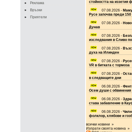
стойността на иззетия 
Реклама
Връзки
07.08.2026 -
Маму
Русе започва преди 150
Приятели
07.08.2026 -
Ново
Дунав
07.08.2026 -
Безп
изследвания в Сливо п
07.08.2026 -
Възс
духа на Илинден
07.08.2026 -
Русе
VR в битката с тормоза
07.08.2026 -
Оста
в следващите дни
06.08.2026 -
Фент
Осем души с обвинения 
06.08.2026 -
Здра
става забавление в Ка
06.08.2026 -
Чилно
фолклор, хлябове и гоз
всички новини »
Изпрати своята новина »