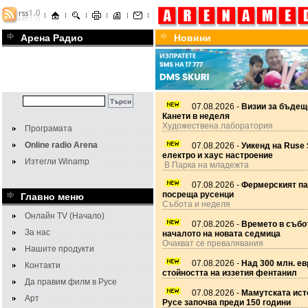
Арена Радио
Новини
07.08.2026 -
Визии за бъдещ
Канети в неделя
Художествена лаборатория
Програмата
Online radio Arena
07.08.2026 -
Уикенд на Ruse 
електро и хаус настроение
Изтегли Winamp
В Парка на младежта
07.08.2026 -
Фермерският па
посреща русенци
Главно меню
Събота и неделя
Онлайн TV (Начало)
07.08.2026 -
Времето в събот
За нас
началото на новата седмица
Очакват се превалявания
Нашите продукти
07.08.2026 -
Над 300 млн. ев
Контакти
стойността на иззетия фентанил
Да правим филм в Русе
07.08.2026 -
Мамутската ист
Арт
Русе започва преди 150 години