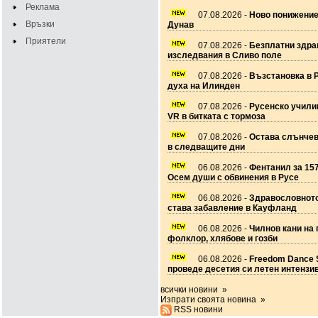
Реклама
07.08.2026 -
Ново понижение
Връзки
Дунав
Приятели
07.08.2026 -
Безплатни здра
изследвания в Сливо поле
07.08.2026 -
Възстановка в 
духа на Илинден
07.08.2026 -
Русенско учил
VR в битката с тормоза
07.08.2026 -
Остава слънчев
в следващите дни
06.08.2026 -
Фентанил за 157
Осем души с обвинения в Русе
06.08.2026 -
Здравословното
става забавление в Кауфланд
06.08.2026 -
Чилнов кани на 
фолклор, хлябове и гозби
06.08.2026 -
Freedom Dance 
проведе десетия си летен интензи
всички новини »
Изпрати своята новина »
RSS новини