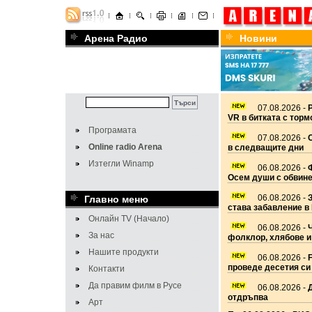
Арена Радио
Новини
07.08.2026 -
VR в битката с торм
Програмата
07.08.2026 -
Online radio Arena
в следващите дни
Изтегли Winamp
06.08.2026 -
Ф
Осем души с обвине
06.08.2026 -
Главно меню
става забавление в
Онлайн TV (Начало)
06.08.2026 -
Ч
За нас
фолклор, хлябове и
Нашите продукти
06.08.2026 -
F
проведе десетия си
Контакти
Да правим филм в Русе
06.08.2026 -
отдръпва
Арт