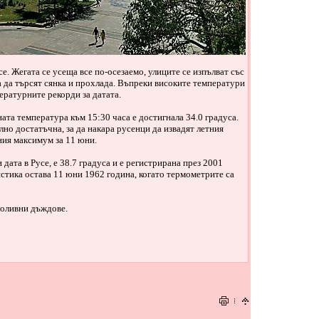
е. Жегата се усеща все по-осезаемо, улиците се изпълват със
а да търсят сянка и прохлада. Въпреки високите температури
ературните рекорди за датата.
та температура към 15:30 часа е достигнала 34.0 градуса.
но достатъчна, за да накара русенци да извадят летния
ния максимум за 11 юни.
дата в Русе, е 38.7 градуса и е регистрирана през 2001
истика остава 11 юни 1962 година, когато термометрите са
проливни дъждове.