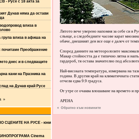
В - Русе с 18 акта за
ият Дунав няма да остави
ода
водопровод влиза в
олово
Лятото вече уверено напомня за себе си в Рус
слънце, а следобедните часове карат мнозин
 група влиза в афиша на
обаче, днешният ден все още е далеч от темп
 почитаме Преображение
Според данните на метеоролозите максимална
Макар стойността да е типично лятна и напъл
гардероб, тя остава значително под абсолют
ето днес и в следващите
Най-високата температура, измервана на тази 
рна кани на Празника на
година. В другия край на климатичната стат
отчели едва 9.9 градуса.
спад на Дунав край Русе
От утре се очаква влошаване на времето и 
а »
АРЕНА
« Обратно към новините
ПО СЦЕНИТЕ НА РУСЕ - юни
КИНОПРОГРАМА Cinema