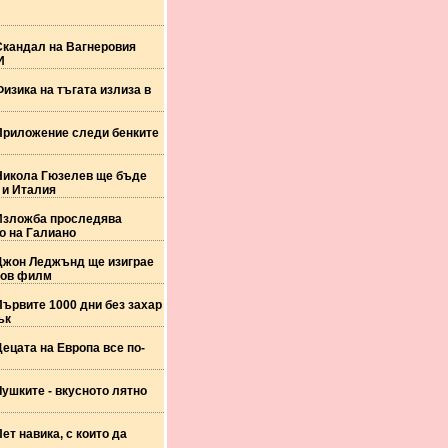
Скандал на Вагнеровия
И
изика на тъгата излиза в
Приложение следи бенките
Никола Гюзелев ще бъде
 и Италия
Изложба проследява
о на Галиано
Джон Леджънд ще изиграе
нов филм
ървите 1000 дни без захар
ък
ецата на Европа все по-
ушките - вкусното лятно
ет навика, с които да