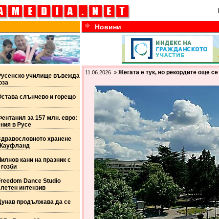
Новини
Жегата е тук, но рекордите още се
11.06.2026 »
Русенско училище въвежда
оза
Остава слънчево и горещо
ентанил за 157 млн. евро:
ния в Русе
Здравословното хранене
 Кауфланд
илнов кани на празник с
 гозби
reedom Dance Studio
 летен интензив
Дунав продължава да се