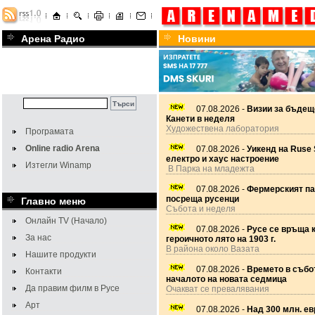
Арена Радио
Новини
07.08.2026 -
Визии за бъдещ
Канети в неделя
Художествена лаборатория
Програмата
Online radio Arena
07.08.2026 -
Уикенд на Ruse 
електро и хаус настроение
Изтегли Winamp
В Парка на младежта
07.08.2026 -
Фермерският па
посреща русенци
Главно меню
Събота и неделя
Онлайн TV (Начало)
07.08.2026 -
Русе се връща 
За нас
героичното лято на 1903 г.
В района около Вазата
Нашите продукти
07.08.2026 -
Времето в събот
Контакти
началото на новата седмица
Да правим филм в Русе
Очакват се превалявания
Арт
07.08.2026 -
Над 300 млн. ев