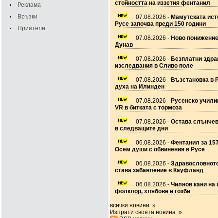
стойността на иззетия фентанил
Реклама
Връзки
07.08.2026 -
Мамутската ист
Русе започва преди 150 години
Приятели
07.08.2026 -
Ново понижение
Дунав
07.08.2026 -
Безплатни здра
изследвания в Сливо поле
07.08.2026 -
Възстановка в 
духа на Илинден
07.08.2026 -
Русенско учил
VR в битката с тормоза
07.08.2026 -
Остава слънчев
в следващите дни
06.08.2026 -
Фентанил за 157
Осем души с обвинения в Русе
06.08.2026 -
Здравословното
става забавление в Кауфланд
06.08.2026 -
Чилнов кани на 
фолклор, хлябове и гозби
всички новини »
Изпрати своята новина »