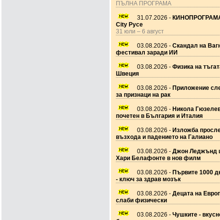
ПЪЛНА ПРОГРАМА
31.07.2026 -
КИНОПРОГРАМА
City Русе
31 юли – 6 август
03.08.2026 -
Скандал на Ваг
фестивал заради ИИ
03.08.2026 -
Физика на тъгат
Швеция
03.08.2026 -
Приложение сле
за признаци на рак
03.08.2026 -
Никола Гюзеле
почетен в България и Италия
03.08.2026 -
Изложба просл
възхода и падението на Галиано
03.08.2026 -
Джон Леджънд 
Хари Белафонте в нов филм
03.08.2026 -
Първите 1000 дн
- ключ за здрав мозък
03.08.2026 -
Децата на Европ
слаби физически
03.08.2026 -
Чушките - вкусн